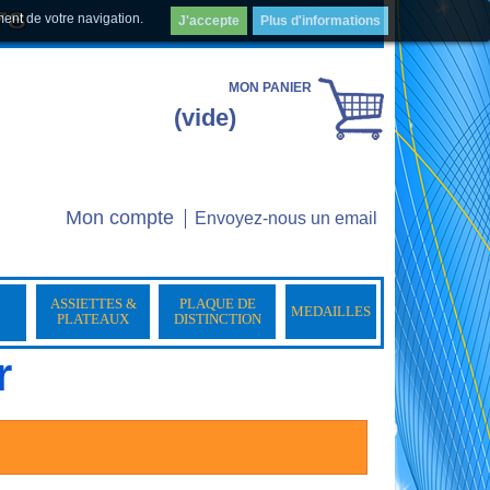
ment de votre navigation.
J'accepte
Plus d'informations
MON PANIER
(vide)
Mon compte
Envoyez-nous un email
ASSIETTES &
PLAQUE DE
MEDAILLES
PLATEAUX
DISTINCTION
r