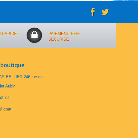
Nous suivre
N RAPIDE
PAIEMENT 100%
SÉCURISÉ
 boutique
S BELLIER 246 rue du
int Aubin
52 78
il.com