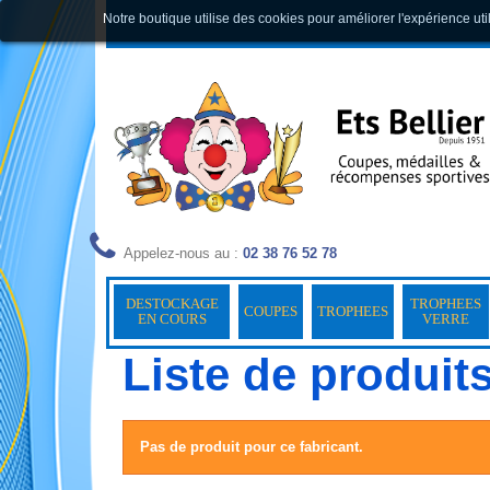
Notre boutique utilise des cookies pour améliorer l'expérience uti
Appelez-nous au :
02 38 76 52 78
DESTOCKAGE
TROPHEES
COUPES
TROPHEES
EN COURS
VERRE
Liste de produit
Pas de produit pour ce fabricant.