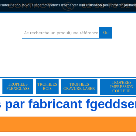
lisateur et nous vous recommandons d'accepter leur utilisation pour profiter pleine
Go
TROPHEES
TROPHEES
TROPHEES
TROPHEES
IMPRESSION
PLEXIGLASS
BOIS
GRAVURE LASER
COULEUR
s par fabricant fgeddse