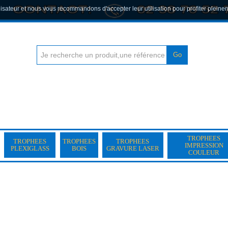
lisateur et nous vous recommandons d'accepter leur utilisation pour profiter pleine
Go
TROPHEES
TROPHEES
TROPHEES
TROPHEES
IMPRESSION
PLEXIGLASS
BOIS
GRAVURE LASER
COULEUR