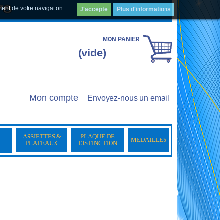
ment de votre navigation.
J'accepte
Plus d'informations
MON PANIER
(vide)
Mon compte
Envoyez-nous un email
ASSIETTES &
PLAQUE DE
MEDAILLES
PLATEAUX
DISTINCTION