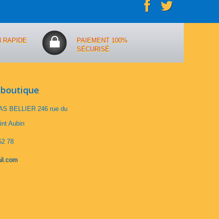
Nous suivre
N RAPIDE
PAIEMENT 100%
SÉCURISÉ
 boutique
S BELLIER 246 rue du
int Aubin
52 78
il.com