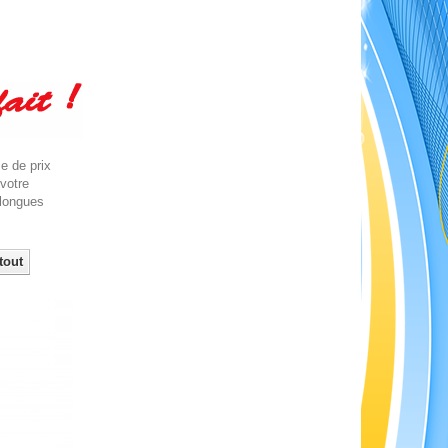
e de prix
 votre
 longues
tout