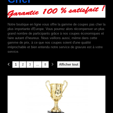
Notre boutique en ligne vous offre la gamme de coupes pas cher la
plus importante d'Europe. Vous pourrez alors récompenser un plus
grand nombre de participants grâce à nos coupes économiques et
faire autant d’heureux. Nous veillons aussi, mème dans cette
gamme de prix, à ce que nos coupes soient d'une qualité
irréprochable et bien entendu notre service de gravure est à votre
service.
1
2
3
...
8
Afficher tout