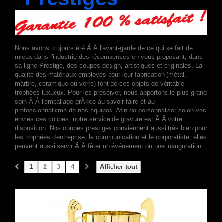
Nous avons toujours été Ã Â l'avant-garde de ce qui se fait de
mieux dans l'industrie des récompenses en vous proposant, dans
sa ligne Prestige, des coupes design, artistiques et originales. La
qualité des matériaux employés pour leur fabrication (métal,
marbre, céramique ou verre) font de ces objets de véritable
trophées luxueux. Pour les préserver, nous apportons le plus grand
soin Ã Â l'emballage grÃ¢ce au savoir-faire et au
professionnalisme de nos équipes. Afin de personnaliser selon vos
envies ces coupes, notre service de gravure est Ã Â votre
disposition. Nos coupes prestiges conviennent aussi très bien pour
les trophées d'entreprise, la communication et le corporatiste, elles
peuvent aussi servir Ã Â fêter un événement ou une inauguration
1
2
3
4
Afficher tout