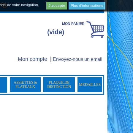
ment de votre navigation.
J'accepte
Plus d'informations
MON PANIER
(vide)
Mon compte
Envoyez-nous un email
ASSIETTES &
PLAQUE DE
MEDAILLES
PLATEAUX
DISTINCTION