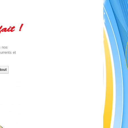
s nos
urrents et
tout