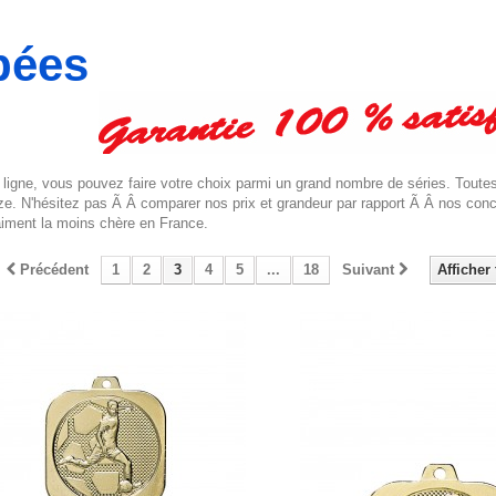
mpées
 ligne, vous pouvez faire votre choix parmi un grand nombre de séries. Toute
onze. N'hésitez pas Ã Â comparer nos prix et grandeur par rapport Ã Â nos conc
aiment la moins chère en France.
Précédent
1
2
3
4
5
...
18
Suivant
Afficher 