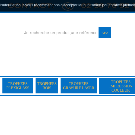
lisateur et nous vous recommandons d'accepter leur utilisation pour profiter pleine
Go
TROPHEES
TROPHEES
TROPHEES
TROPHEES
IMPRESSION
PLEXIGLASS
BOIS
GRAVURE LASER
COULEUR