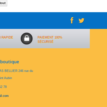
tout
Nous suivre
N RAPIDE
PAIEMENT 100%
SÉCURISÉ
 boutique
S BELLIER 246 rue du
int Aubin
52 78
il.com