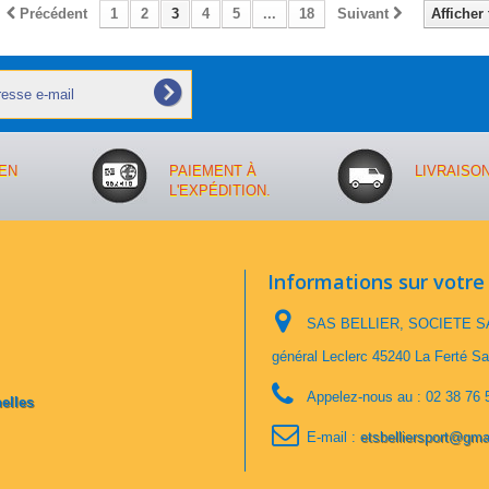
Précédent
1
2
3
4
5
...
18
Suivant
Afficher 
EN
PAIEMENT À
LIVRAISO
L'EXPÉDITION.
Informations sur votre
SAS BELLIER, SOCIETE SA
général Leclerc 45240 La Ferté Sa
Appelez-nous au :
02 38 76 
elles
E-mail :
etsbelliersport@gma