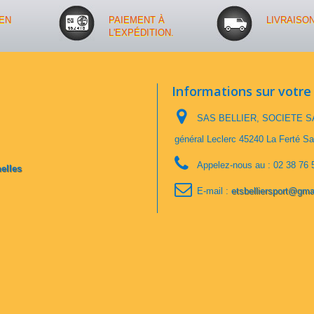
EN
PAIEMENT À
LIVRAISO
L'EXPÉDITION.
Informations sur votre
SAS BELLIER, SOCIETE SA
général Leclerc 45240 La Ferté Sa
Appelez-nous au :
02 38 76 
elles
E-mail :
etsbelliersport@gma