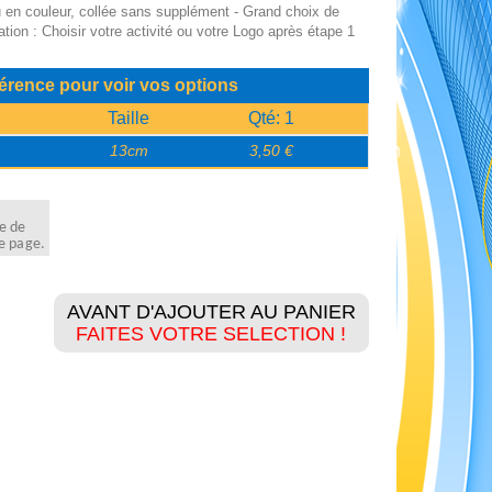
u en couleur, collée sans supplément - Grand choix de
ation : Choisir votre activité ou votre Logo après étape 1
férence pour voir vos options
Taille
Qté: 1
13cm
3,50 €
te de
ne page.
AVANT D'AJOUTER AU PANIER
FAITES VOTRE SELECTION !