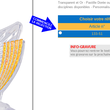
Transparent et Or - Pastille Dorée o
disciplines disponibles - Personnalis
ETAPE 1 :
Choisir votre ré
Article n°
133-51
INFO-GRAVURE
Vous pourrez rentrer le tex
vos gravures sur la prochai