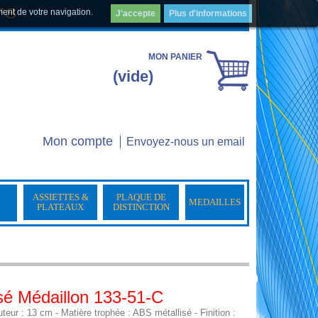
ment de votre navigation.
J'accepte
Plus d'informations
MON PANIER
(vide)
Mon compte
Envoyez-nous un email
ASSIETTES &
PLAQUE DE
MEDAILLES
PLATEAUX
DISTINCTION
sé Médaillon 133-51-C
: 13 cm - Matière trophée : ABS métallisé - Finition :