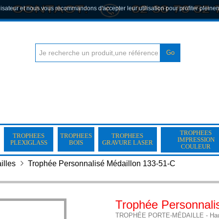
lisateur et nous vous recommandons d'accepter leur utilisation pour profiter pleine
Go
TROPHEES
TROPHEES
TROPHEES
TROPHEES
IMPRESSION
PLEXIGLASS
BOIS
GRAVURE LASER
COULEUR
illes
Trophée Personnalisé Médaillon 133-51-C
Trophée Personnali
TROPHÉE PORTE-MÉDAILLE - Hauteur 