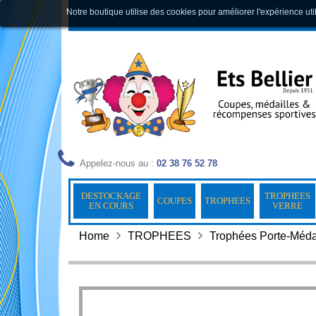
Notre boutique utilise des cookies pour améliorer l'expérience uti
Appelez-nous au :
02 38 76 52 78
DESTOCKAGE
TROPHEES
COUPES
TROPHEES
EN COURS
VERRE
Home
TROPHEES
Trophées Porte-Méda