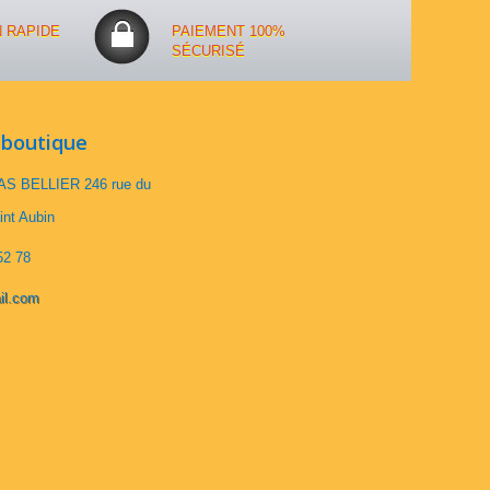
N RAPIDE
PAIEMENT 100%
SÉCURISÉ
 boutique
S BELLIER 246 rue du
int Aubin
52 78
il.com