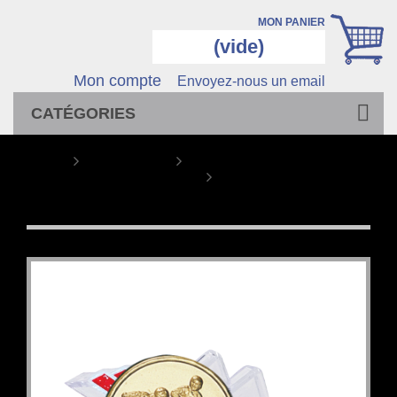
MON PANIER
(vide)
Mon compte
Envoyez-nous un email
CATÉGORIES
Home
TROPHEES
Trophées Porte-Médailles
Trophée Personnalisé
Médaillon 133-53-C