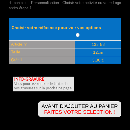
disponibles - Personnalisation : Choisir votre activité ou votre Logo
après étape 1
ETAPE 1 :
Choisir votre référence pour voir vos options
Article n°
133-53
Taille
12cm
Qté: 1
3,30 €
INFO-GRAVURE
Vous pourrez rentrer le texte de
vos gravures sur la prochaine page.
AVANT D'AJOUTER AU PANIER
FAITES VOTRE SELECTION !