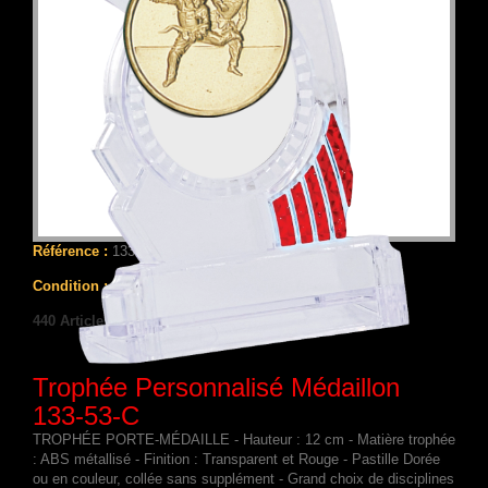
Référence :
133-53
Condition :
Nouveau produit
440
Articles
Trophée Personnalisé Médaillon
133-53-C
TROPHÉE PORTE-MÉDAILLE - Hauteur : 12 cm - Matière trophée
: ABS métallisé - Finition : Transparent et Rouge - Pastille Dorée
ou en couleur, collée sans supplément - Grand choix de disciplines